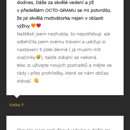
dodnes, Dáše za skvělé vedení a již
v předešlém OCTO-GRAMU se mi potvrdilo,
že jsi skvělá motivátorka nejen v oblasti
výživy.
Naštěstí jsem nezhubla, to nepotřebuji, ale
odlehčila jsem svému trávení a udržuji si
nastavení 5 jídel denně ( já musím mít
svačinky
), takže zobání se nekoná.
Moc si užívejte nových poznatků a mějte se
rády i přes prohřešky, které se nám občas
stávají.
Katka P.