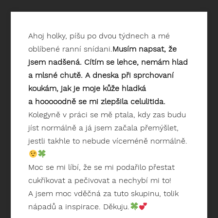
Ahoj holky, píšu po dvou týdnech a mé
oblíbené ranní snídani.
Musím napsat, že
jsem nadšená. Cítím se lehce, nemám hlad
a mlsné chutě. A dneska při sprchovaní
koukám, jak je moje kůže hladká
a hooooodně se mi zlepšila celulitida.
Kolegyně v práci se mě ptala, kdy zas budu
jíst normálně a já jsem začala přemýšlet,
jestli takhle to nebude víceméně normálně.
Moc se mi líbí, že se mi podařilo přestat
cukříkovat a pečivovat a nechybí mi to!
A jsem moc vděčná za tuto skupinu, tolik
nápadů a inspirace. Děkuju.