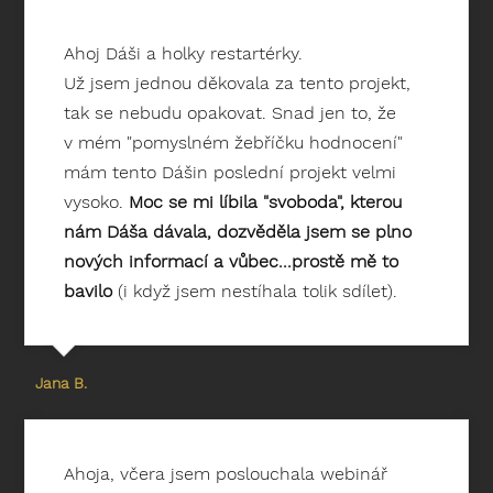
Ahoj Dáši a holky restartérky.
Už jsem jednou děkovala za tento projekt,
tak se nebudu opakovat. Snad jen to, že
v mém "pomyslném žebříčku hodnocení"
mám tento Dášin poslední projekt velmi
vysoko.
Moc se mi líbila "svoboda", kterou
nám Dáša dávala, dozvěděla jsem se plno
nových informací a vůbec...prostě mě to
bavilo
(i když jsem nestíhala tolik sdílet).
Jana B.
Ahoja, včera jsem poslouchala webinář