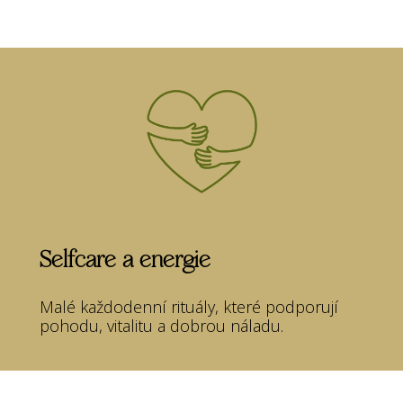
Selfcare a energie
Malé každodenní rituály, které podporují
pohodu, vitalitu a dobrou náladu.