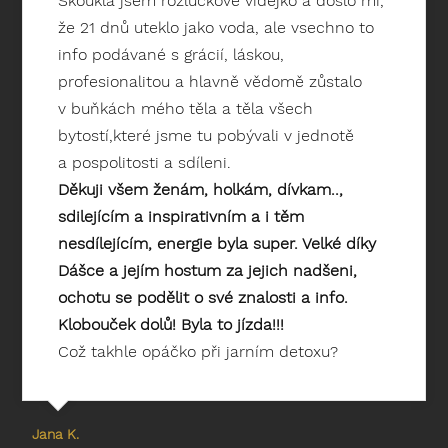
Skoukla jsem rozlučkové videjko a došlo mi,
že 21 dnů uteklo jako voda, ale vsechno to
info podávané s grácií, láskou,
profesionalitou a hlavně vědomě zůstalo
v buňkách mého těla a těla všech
bytostí,které jsme tu pobývali v jednotě
a pospolitosti a sdíleni.
Děkuji všem ženám, holkám, dívkam..,
sdilejícím a inspirativním a i těm
nesdílejícím, energie byla super. Velké díky
Dášce a jejím hostum za jejich nadšeni,
ochotu se podělit o své znalosti a info.
Klobouček dolů! Byla to jízda!!!
Což takhle opáčko při jarním detoxu?
Jana K.