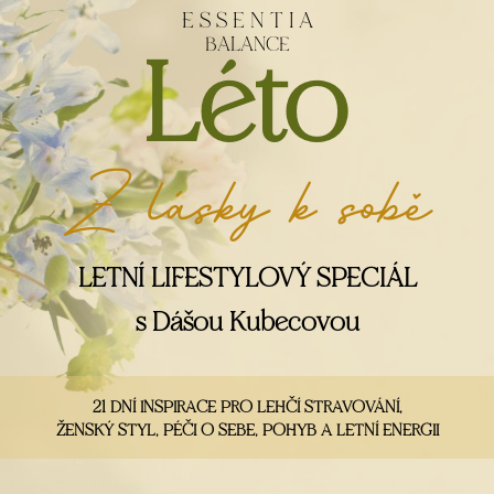
Léto
E S S E N T I A
BALANCE
Z lásky k sobě
LETNÍ LIFESTYLOVÝ SPECIÁL
s Dášou Kubecovou
21 DNÍ INSPIRACE PRO LEHČÍ STRAVOVÁNÍ,
ŽENSKÝ STYL, PÉČI O SEBE, POHYB A LETNÍ ENERGII