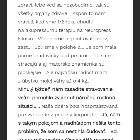
zdraví, lebo keď sa nezobudime, tak sú
všetky organy zdravé... Aspoň to nám
vraveli, keď sme 1/2 roka chodili
na akupressurnu terapiu na Neuropress
kliniku... Vôbec sme nepocitovali hnev,
zast,... Boli sme v polohe &... Ja som mala
porne bradavícky pod prsami... Tie sa mi
strácajú a aj materské znamienka sú
ploskejsie... Ale najväčšiu radosť mam
z úbytku mojej váhy až o 4 kg...
Minulý týždeň nám zasadite stravovanie
veľmi pomohlo zvládnuť náročnú rodinnú
situáciu...
Naša dcéra bola hospitalizovaná
pre vyhoretie z prace v korporate...
Ja, som
s takým pokojom a nadhľadom riešila tento
problém, že som sa nestihla čudovať... Bol
to pre mňa osobne úžasný AHA moment...