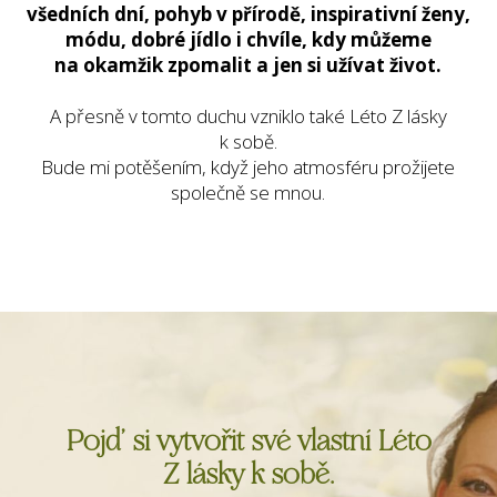
všedních dní, pohyb v přírodě, inspirativní ženy,
módu, dobré jídlo i chvíle, kdy můžeme
na okamžik zpomalit a jen si užívat život.
A přesně v tomto duchu vzniklo také Léto Z lásky
k sobě.
Bude mi potěšením, když jeho atmosféru prožijete
společně se mnou.
Pojď si vytvořit své vlastní Léto
Z lásky k sobě.