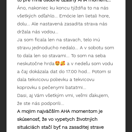
Áno, nakoniec ku koncu týždňa to na nás
všetkých odľahlo... Emócie len lietali hore,
dolu... Ale nastavená zasadita strava nás
držala nás vodou...
Ja som ficala len na stavach, telo inú
stravu jednoducho nedalo... A v sobotu som
to dala len so stavami... To som na seba
neskutočne hrda
a v nedeľu som vodu
a čaj dokázala dat do 17.00 hod... Potom si
dala tekvicovu polievku a tekvicovu
koprovku s pečenymi batatmi...
Dasi, aj Vám všetkým vmi, veľmi ďakujem,
že ste nás podporili...
A mojim najväčším AHA momentom je
skúsenosť, že vo vypetych životných
situáciách stačí byť na zasaditej strave