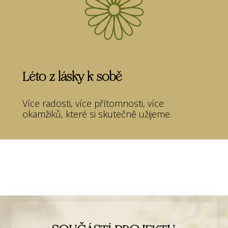
Léto z lásky k sobě
Více radosti, více přítomnosti, více
okamžiků, které si skutečně užijeme.