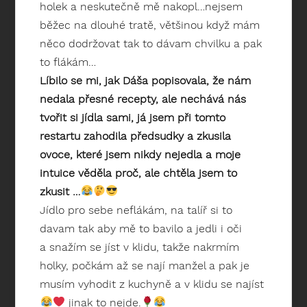
holek a neskutečně mě nakopl…nejsem
běžec na dlouhé tratě, většinou když mám
něco dodržovat tak to dávam chvilku a pak
to flákám…
Líbilo se mi, jak Dáša popisovala, že nám
nedala přesné recepty, ale nechává nás
tvořit si jídla sami, já jsem při tomto
restartu zahodila předsudky a zkusila
ovoce, které jsem nikdy nejedla a moje
intuice věděla proč, ale chtěla jsem to
zkusit …
Jídlo pro sebe neflákám, na talíř si to
davam tak aby mě to bavilo a jedli i oči
a snažím se jíst v klidu, takže nakrmím
holky, počkám až se nají manžel a pak je
musím vyhodit z kuchyně a v klidu se najíst
jinak to nejde.