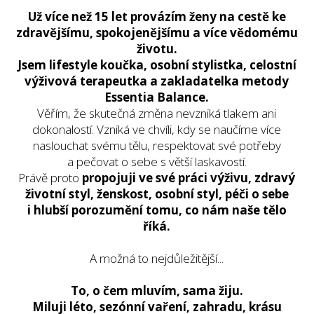
Už více než 15 let provázím ženy na cestě ke
zdravějšímu, spokojenějšímu a více vědomému
životu.
Jsem lifestyle koučka, osobní stylistka, celostní
výživová terapeutka a zakladatelka metody
Essentia Balance.
Věřím, že skutečná změna nevzniká tlakem ani
dokonalostí. Vzniká ve chvíli, kdy se naučíme více
naslouchat svému tělu, respektovat své potřeby
a pečovat o sebe s větší laskavostí.
Právě proto
propojuji ve své práci výživu, zdravý
životní styl, ženskost, osobní styl, péči o sebe
i hlubší porozumění tomu, co nám naše tělo
říká.
A možná to nejdůležitější...
To, o čem mluvím, sama žiju.
Miluji léto, sezónní vaření, zahradu, krásu