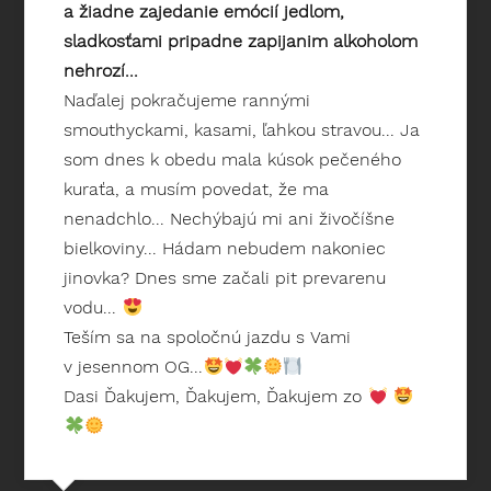
a žiadne zajedanie emócií jedlom,
sladkosťami pripadne zapijanim alkoholom
nehrozí...
Naďalej pokračujeme rannými
smouthyckami, kasami, ľahkou stravou... Ja
som dnes k obedu mala kúsok pečeného
kuraťa, a musím povedat, že ma
nenadchlo... Nechýbajú mi ani živočíšne
bielkoviny... Hádam nebudem nakoniec
jinovka? Dnes sme začali pit prevarenu
vodu...
Teším sa na spoločnú jazdu s Vami
v jesennom OG...
Dasi Ďakujem, Ďakujem, Ďakujem zo