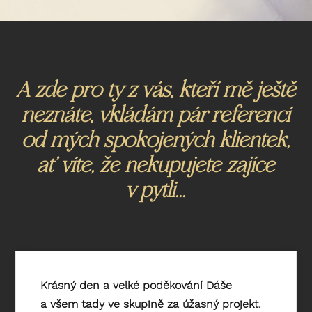
A zde pro ty z vás, kteří mě ještě
neznáte, vkládám pár referencí
od mých spokojených klientek,
ať víte, že nekupujete zajíce
v pytli...
Krásný den a velké poděkování Dáše
a všem tady ve skupině za úžasný projekt.