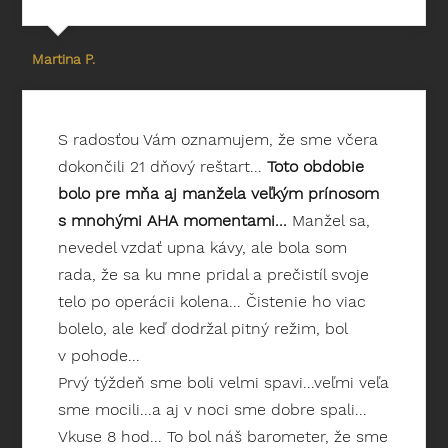
Martina P.
S radosťou Vám oznamujem, že sme včera
dokončili 21 dňový reštart...
Toto obdobie
bolo pre mňa aj manžela veľkým prínosom
s mnohými AHA momentami...
Manžel sa,
nevedel vzdať upna kávy, ale bola som
rada, že sa ku mne pridal a prečistíl svoje
telo po operácii kolena... Čistenie ho viac
bolelo, ale keď dodržal pitný režim, bol
v pohode...
Prvý týždeň sme boli velmi spavi...veľmi veľa
sme mocili...a aj v noci sme dobre spali...
Vkuse 8 hod... To bol náš barometer, že sme