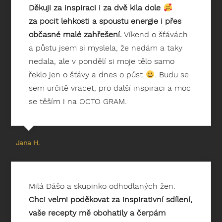
Děkuji za inspiraci i za dvě kila dole
za pocit lehkosti a spoustu energie i přes
občasné malé zahřešení.
Víkend o šťávách
a půstu jsem si myslela, že nedám a taky
nedala, ale v pondělí si moje tělo samo
řeklo jen o šťávy a dnes o půst
. Budu se
sem určitě vracet, pro další inspiraci a moc
se těším i na OCTO GRAM.
Jana H.
Milá Dášo a skupinko odhodlaných žen.
Chci velmi poděkovat za inspirativní sdílení,
vaše recepty mě obohatily a čerpám