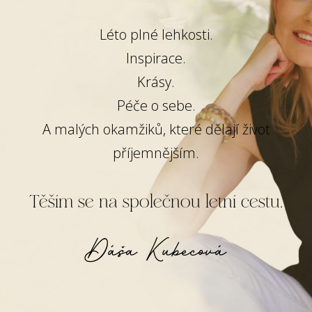
Léto plné lehkosti.
Inspirace.
Krásy.
Péče o sebe.
A malých okamžiků, které dělají život
příjemnějším.
Těším se na společnou letní cestu.
Dáša Kubecová