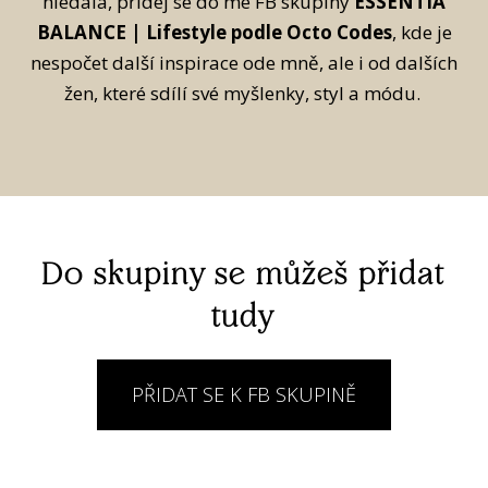
hledala, přidej se do mé FB skupiny
ESSENTIA
BALANCE | Lifestyle podle Octo Codes
, kde je
nespočet další inspirace ode mně, ale i od dalších
žen, které sdílí své myšlenky, styl a módu.
Do skupiny se můžeš přidat
tudy
PŘIDAT SE K FB SKUPINĚ