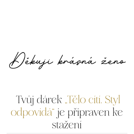
Děkuji krásná ženo
Tvůj dárek
„Tělo cítí. Styl
odpovídá“
je připraven ke
stažení