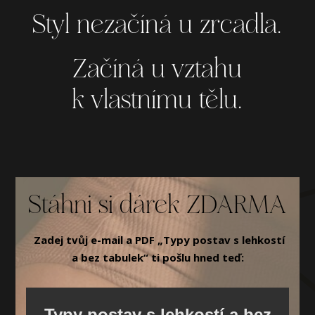
Styl nezačíná u zrcadla.
Začíná u vztahu
k vlastnímu tělu.
Stáhni si dárek ZDARMA
Zadej tvůj e-mail a PDF „Typy postav s lehkostí
a bez tabulek“ ti pošlu hned teď:
Typy postav s lehkostí a bez