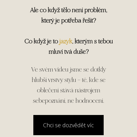
Ale co když tělo není problém,
který je potřeba řešit?
Co když je to
jazyk
, kterým s tebou
mluví tvá duše?
Ve svém videu jsme se dotkly
hlubší vrstvy stylu – té, kde se
oblečení stává nástrojem
sebepoznání, ne hodnocení.
Chci se dozvědět víc