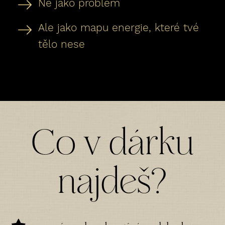
Ne jako problém
Ale jako mapu energie, které tvé
tělo nese
Co v dárku
najdeš?