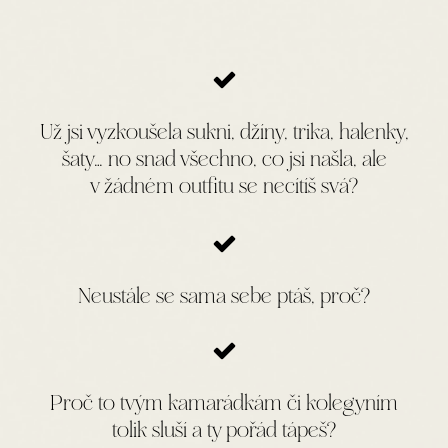
Už jsi vyzkoušela sukni, džíny, trika, halenky,
šaty… no snad všechno, co jsi našla, ale
v žádném outfitu se necítíš svá?
Neustále se sama sebe ptáš, proč?
Proč to tvým kamarádkám či kolegyním
tolik sluší a ty pořád tápeš?