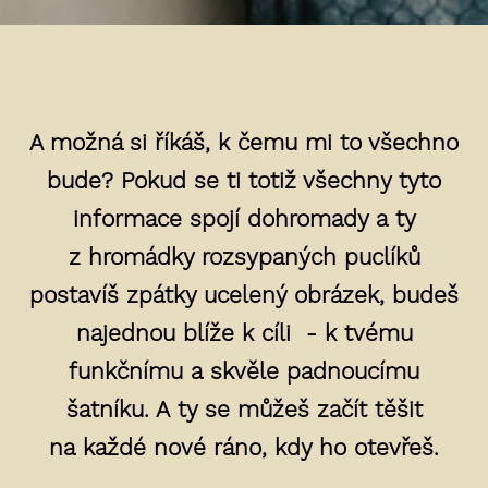
A možná si říkáš, k čemu mi to všechno
bude? Pokud se ti totiž všechny tyto
informace spojí dohromady a ty
z hromádky rozsypaných puclíků
postavíš zpátky ucelený obrázek, budeš
najednou blíže k cíli - k tvému
funkčnímu a skvěle padnoucímu
šatníku. A ty se můžeš začít těšit
na každé nové ráno, kdy ho otevřeš.