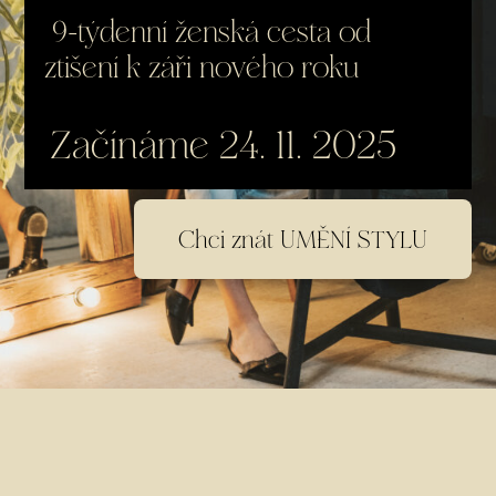
9-týdenní ženská cesta od
ztišení k záři nového roku
Začínáme 24. 11. 2025
Chci znát UMĚNÍ STYLU