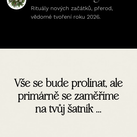
Rituály nových začátků, přerod,
vědomé tvoření roku 2026.
Vše se bude prolínat, ale
primárně se zaměříme
na tvůj šatník ...