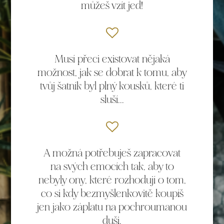
můžeš vzít jed!
Musí přeci existovat nějaká
možnost, jak se dobrat k tomu, aby
tvůj šatník byl plný kousků, které ti
sluší...
A možná potřebuješ zapracovat
na svých emocích tak, aby to
nebyly ony, které rozhodují o tom,
co si kdy bezmyšlenkovitě koupíš
jen jako záplatu na pochroumanou
duši.