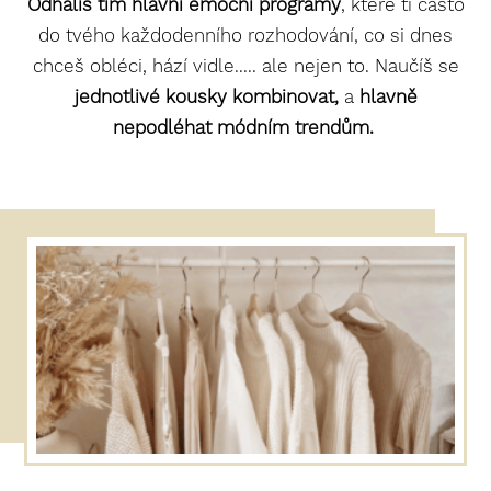
Odhalíš tím hlavní emoční programy
, které ti často
do tvého každodenního rozhodování, co si dnes
chceš obléci, hází vidle..... ale nejen to. Naučíš se
jednotlivé kousky kombinovat,
a
hlavně
nepodléhat módním trendům.