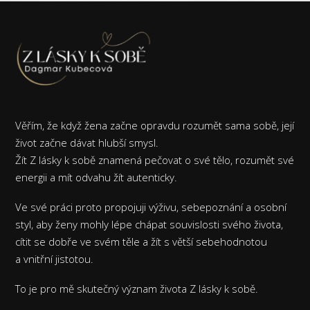
Věřím, že když žena začne opravdu rozumět sama sobě, její
život začne dávat hlubší smysl.
Žít Z lásky k sobě znamená pečovat o své tělo, rozumět své
energii a mít odvahu žít autenticky.
Ve své práci proto propojuji výživu, sebepoznání a osobní
styl, aby ženy mohly lépe chápat souvislosti svého života,
cítit se dobře ve svém těle a žít s větší sebehodnotou
a vnitřní jistotou.
To je pro mě skutečný význam života Z lásky k sobě.