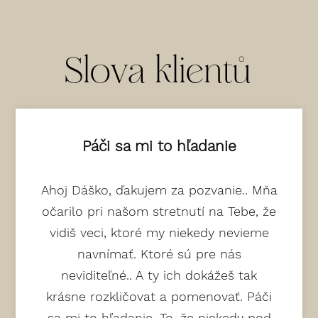
Slova klientů
Páči sa mi to hľadanie
Ahoj Dáško, ďakujem za pozvanie.. Mňa
očarilo pri našom stretnutí na Tebe, že
vidiš veci, ktoré my niekedy nevieme
navnímať. Ktoré sú pre nás
neviditeľné.. A ty ich dokážeš tak
krásne rozkličovat a pomenovať. Páči
sa mi to hľadanie. To, že niekedy pod