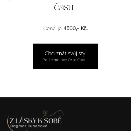
času
Cena je
4500,- Kč.
Chci znát svůj styl
Podle metody Octo Codes