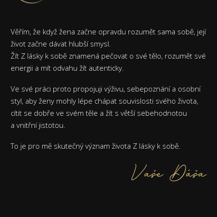
Věřím, že když žena začne opravdu rozumět sama sobě, její
život začne dávat hlubší smysl.
Žít Z lásky k sobě znamená pečovat o své tělo, rozumět své
energii a mít odvahu žít autenticky.
Ve své práci proto propojuji výživu, sebepoznání a osobní
styl, aby ženy mohly lépe chápat souvislosti svého života,
cítit se dobře ve svém těle a žít s větší sebehodnotou
a vnitřní jistotou.
To je pro mě skutečný význam života Z lásky k sobě.
Vaše Dáša