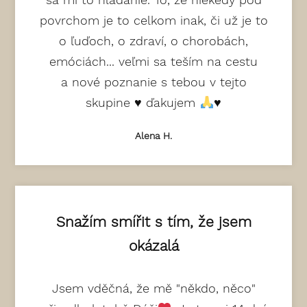
povrchom je to celkom inak, či už je to
o ľuďoch, o zdraví, o chorobách,
emóciách... veľmi sa teším na cestu
a nové poznanie s tebou v tejto
skupine
♥️
ďakujem
♥️
Alena H.
Snažím smířit s tím, že jsem
okázalá
Jsem vděčná, že mě "někdo, něco"