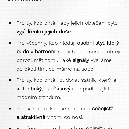
Pro ty, kdo chtějí, aby jejich oblečení bylo
vyjádřením jejich duše.
Pro všechny, kdo hledají
osobní styl, který
bude v harmonii
s jejich osobností a chtějí
porozumět tomu, jaké
signály
vysíláme
do okolí tím, co máme na sobě.
Pro ty, kdo chtějí budovat šatník, který je
autentický, nadčasový
a nepodléhající
módním trendům.
Pro každého, kdo se chce cítit
sebejistě
a atraktivně
v tom, co nosí.
Pro ženy i muže, kteří chtějí
objevit
svůj