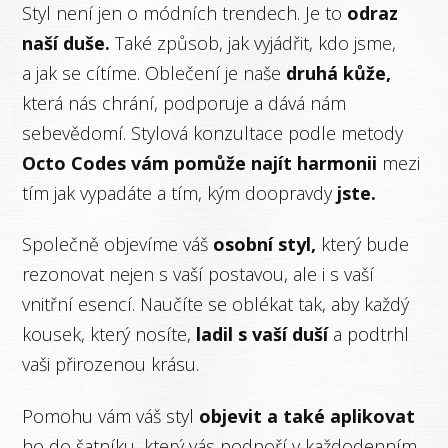
Styl není jen o módních trendech. Je to
odraz
naší duše.
Také způsob, jak vyjádřit, kdo jsme,
a jak se cítíme. Oblečení je naše
druhá kůže,
která nás chrání, podporuje a dává nám
sebevědomí. Stylová konzultace podle metody
Octo Codes vám pomůže najít harmonii
mezi
tím jak vypadáte a tím, kým doopravdy
jste.
Společně objevíme váš
osobní styl,
který bude
rezonovat nejen s vaší postavou, ale i s vaší
vnitřní esencí. Naučíte se oblékat tak, aby každý
kousek, který nosíte,
ladil s vaší duší
a podtrhl
vaši přirozenou krásu.
Pomohu vám váš styl
objevit a také aplikovat
ho do šatníku, který vás podpoří v každodenním