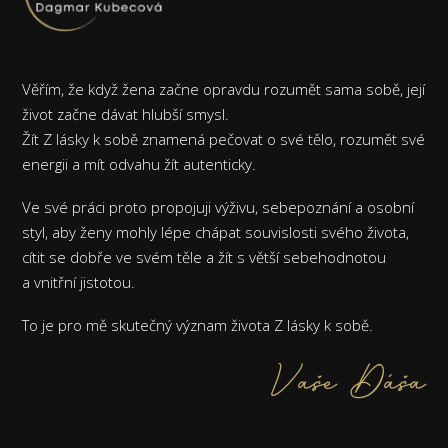
Věřím, že když žena začne opravdu rozumět sama sobě, její
život začne dávat hlubší smysl.
Žít Z lásky k sobě znamená pečovat o své tělo, rozumět své
energii a mít odvahu žít autenticky.
Ve své práci proto propojuji výživu, sebepoznání a osobní
styl, aby ženy mohly lépe chápat souvislosti svého života,
cítit se dobře ve svém těle a žít s větší sebehodnotou
a vnitřní jistotou.
To je pro mě skutečný význam života Z lásky k sobě.
Vaše Dáša