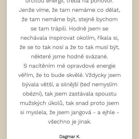
určitou energii, třeba na pohovor.
Jenže víme, že tam nemáme co dělat,
že tam nemáme být, stejně bychom
se tam trápili. Hodně jsem se
nechávala inspirovat okolím, říkala si,
že se to tak nosí a že to tak musí být,
některé jsme hodně svázané.
S nacítěním mé opravdové energie
věřím, že to bude skvělé. Vždycky jsem
bývala větší, a silnější (teď nemyslím
obézní), tak jsem zastávala spoustu
mužských úkolů, tak snad proto jsem
si myslela, že jsem jangová - a ejhle -
všechno je jinak.
Dagmar K.