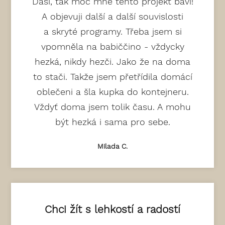
Dáši, tak moc mne tento projekt bavi!
A objevuji další a další souvislosti
a skryté programy. Třeba jsem si
vpomněla na babiččino - vždycky
hezká, nikdy hezči. Jako že na doma
to stači. Takže jsem přetřídila domácí
oblečeni a šla kupka do kontejneru.
Vždyť doma jsem tolik času. A mohu
být hezká i sama pro sebe.
Milada C.
Chci žít s lehkostí a radostí