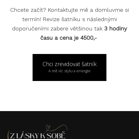
Chcete začít? Kontaktujte mě a domluvme si
termín! Revize šatníku s následnými
doporučeními zabere většinou tak
3 hodiny
času a cena je 4500,-
Chci zrevidovat šatník
A mít víc stylu a energie