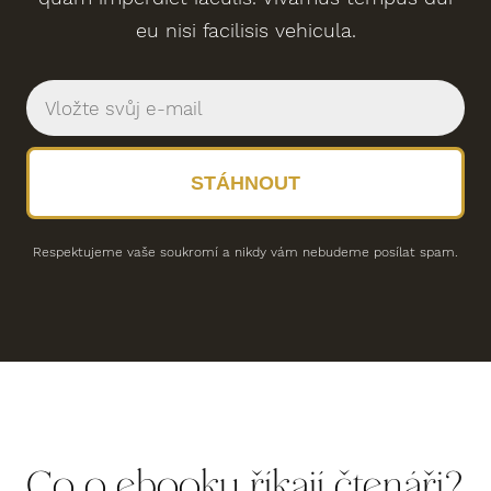
eu nisi facilisis vehicula.
STÁHNOUT
Respektujeme vaše soukromí a nikdy vám nebudeme posílat spam.
Co o ebooku říkají čtenáři?