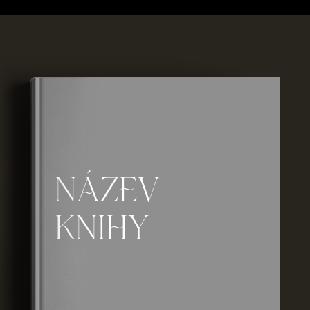
NÁZEV
KNIHY