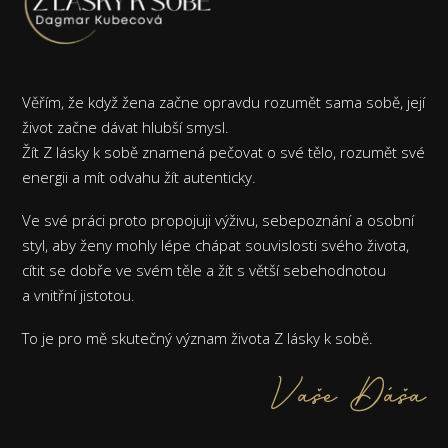
Věřím, že když žena začne opravdu rozumět sama sobě, její
život začne dávat hlubší smysl.
Žít Z lásky k sobě znamená pečovat o své tělo, rozumět své
energii a mít odvahu žít autenticky.
Ve své práci proto propojuji výživu, sebepoznání a osobní
styl, aby ženy mohly lépe chápat souvislosti svého života,
cítit se dobře ve svém těle a žít s větší sebehodnotou
a vnitřní jistotou.
To je pro mě skutečný význam života Z lásky k sobě.
Vaše Dáša