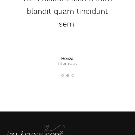
blandit quam tincidunt
sem.
Honza
Petra
Jana
Finanční poradce
Informatik
Účetní