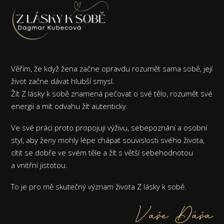
Věřím, že když žena začne opravdu rozumět sama sobě, její
život začne dávat hlubší smysl.
Žít Z lásky k sobě znamená pečovat o své tělo, rozumět své
energii a mít odvahu žít autenticky.
Ve své práci proto propojuji výživu, sebepoznání a osobní
styl, aby ženy mohly lépe chápat souvislosti svého života,
cítit se dobře ve svém těle a žít s větší sebehodnotou
a vnitřní jistotou.
To je pro mě skutečný význam života Z lásky k sobě.
Vaše Dáša