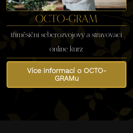
OCTO-GRAM
tříměsíční seberozvojový a stravovací
online kurz
Více informací o OCTO-
GRAMu