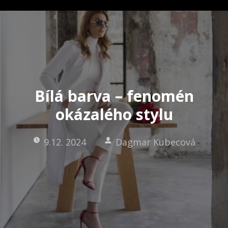
Bílá barva – fenomén
okázalého stylu
9.12. 2024
Dagmar Kubecová