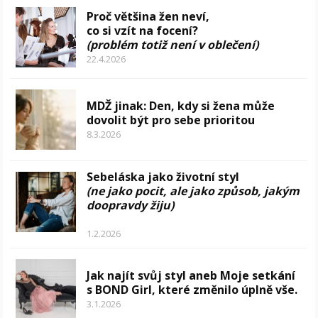
Proč většina žen neví,
co si vzít na focení?
(problém totiž není v oblečení)
22.4.2026
MDŽ jinak: Den, kdy si žena může
dovolit být pro sebe prioritou
8.3.2026
Sebeláska jako životní styl
(ne jako pocit, ale jako způsob, jakým
doopravdy žiju)
1.2.2026
Jak najít svůj styl aneb Moje setkání
s BOND Girl, které změnilo úplně vše.
3.1.2026