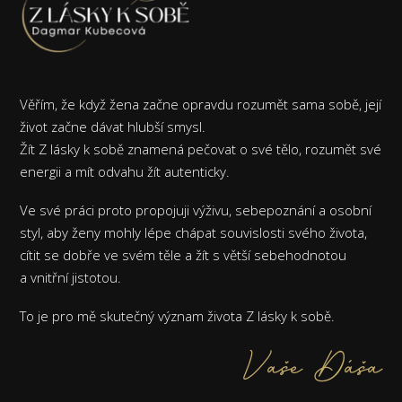
Věřím, že když žena začne opravdu rozumět sama sobě, její
život začne dávat hlubší smysl.
Žít Z lásky k sobě znamená pečovat o své tělo, rozumět své
energii a mít odvahu žít autenticky.
Ve své práci proto propojuji výživu, sebepoznání a osobní
styl, aby ženy mohly lépe chápat souvislosti svého života,
cítit se dobře ve svém těle a žít s větší sebehodnotou
a vnitřní jistotou.
To je pro mě skutečný význam života Z lásky k sobě.
Vaše Dáša