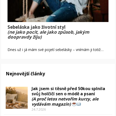
Sebeláska jako životní styl
(ne jako pocit, ale jako způsob, jakým
doopravdy žiju)
Dnes už i já mám své pojetí sebelásky – vnímám ji totiž…
Nejnovější články
Jak jsem si těsně před 50kou splnila
svůj holčičí sen o módě a psaní
(A proč letos netvořím kurzy, ale
vydávám magazín)
24.7.2026