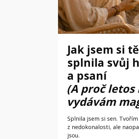
Jak jsem si 
splnila svůj 
a psaní
(A proč letos
vydávám mag
Splnila jsem si sen. Tvořím
z nedokonalosti, ale naop
jsou.