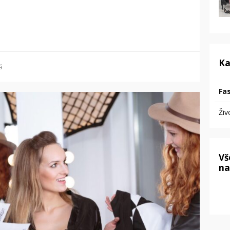
Ka
á
Fa
Živ
Vš
na