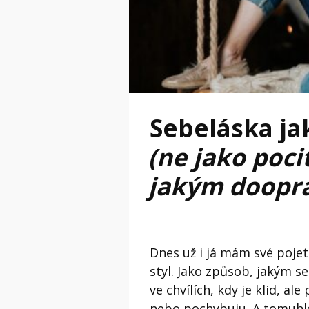
Sebeláska jak
(ne jako poci
jakým doopra
Dnes už i já mám své pojetí
styl. Jako způsob, jakým 
ve chvílích, kdy je klid, a
nebo pochybuju. A tomuhle