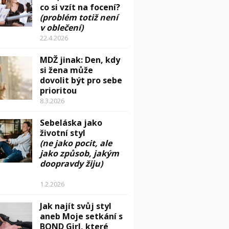
co si vzít na focení?
(problém totiž není
v oblečení)
22.4.2026
MDŽ jinak: Den, kdy
si žena může
dovolit být pro sebe
prioritou
8.3.2026
Sebeláska jako
životní styl
(ne jako pocit, ale
jako způsob, jakým
doopravdy žiju)
1.2.2026
Jak najít svůj styl
aneb Moje setkání s
BOND Girl, které