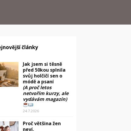
jnovější články
Jak jsem si těsně
před 50kou splnila
svůj holčičí sen o
módě a psaní
(A proč letos
netvořím kurzy, ale
vydávám magazín)
24.7.2026
Proč většina žen
neví,