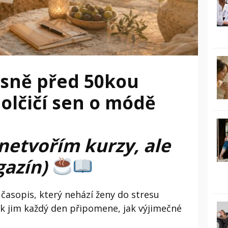
těsně před 50kou
holčičí sen o módě
 netvořím kurzy, ale
azín)
 časopis, který nehází ženy do stresu
ak jim každý den připomene, jak výjimečné