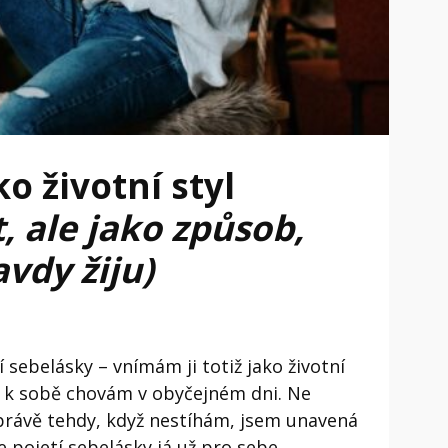
o životní styl
t, ale jako způsob,
vdy žiju)
 sebelásky – vnímám ji totiž jako životní
se k sobě chovám v obyčejném dni. Ne
le právě tehdy, když nestíhám, jsem unavená
 pojetí sebelásky já už pro sebe