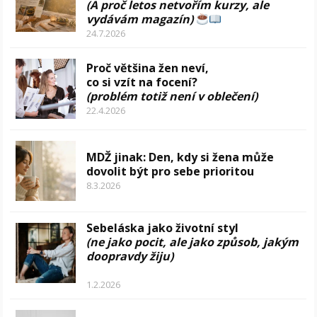
(A proč letos netvořím kurzy, ale
vydávám magazín)
24.7.2026
Proč většina žen neví,
co si vzít na focení?
(problém totiž není v oblečení)
22.4.2026
MDŽ jinak: Den, kdy si žena může
dovolit být pro sebe prioritou
8.3.2026
Sebeláska jako životní styl
(ne jako pocit, ale jako způsob, jakým
doopravdy žiju)
1.2.2026