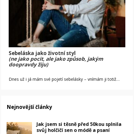
Sebeláska jako životní styl
(ne jako pocit, ale jako způsob, jakým
doopravdy žiju)
Dnes už i já mám své pojetí sebelásky – vnímám ji totiž…
Nejnovější články
Jak jsem si těsně před 50kou splnila
svůj holčičí sen o módě a psaní