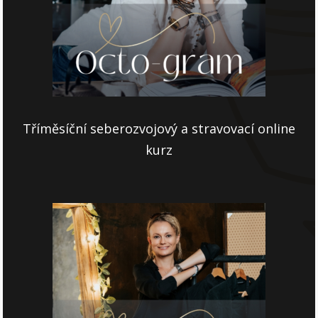
Tříměsíční seberozvojový a stravovací online
kurz