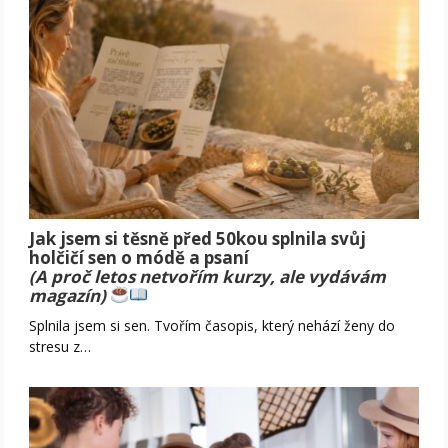
Jak jsem si těsně před 50kou splnila svůj
holčičí sen o módě a psaní
(A proč letos netvořím kurzy, ale vydávám
magazín)
Splnila jsem si sen. Tvořím časopis, který nehází ženy do
stresu z…