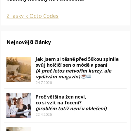
Z lásky k Octo Codes
Nejnovější články
Jak jsem si těsně před 50kou splnila
svůj holčičí sen o módě a psaní
(A proč letos netvořím kurzy, ale
vydávám magazín)
24.7.2026
Proč většina žen neví,
co si vzít na focení?
(problém totiž není v oblečení)
22.4.2026