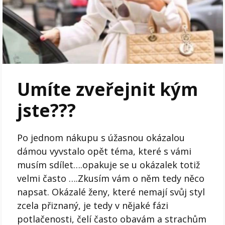
Umíte zveřejnit kým
jste???
Po jednom nákupu s úžasnou okázalou
dámou vyvstalo opět téma, které s vámi
musím sdílet….opakuje se u okázalek totiž
velmi často ….Zkusím vám o něm tedy něco
napsat. Okázalé ženy, které nemají svůj styl
zcela přiznaný, je tedy v nějaké fázi
potlačenosti, čelí často obavám a strachům