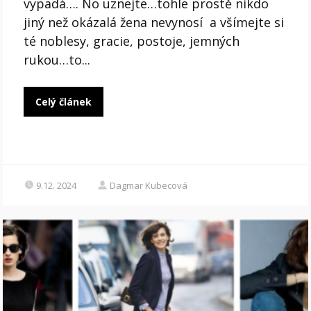
vypadá…. No uznejte…tohle prostě nikdo
jiný než okázalá žena nevynosí a všímejte si
té noblesy, gracie, postoje, jemných
rukou…to...
Celý článek
9.12. 2024
Dagmar Kubecová