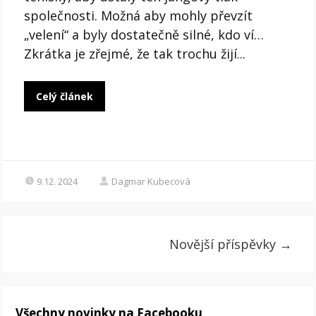
společnosti. Možná aby mohly převzít
„velení“ a byly dostatečně silné, kdo ví…
Zkrátka je zřejmé, že tak trochu žijí...
Celý článek
9.12. 2024
Dagmar Kubecová
Novější příspěvky
→
Všechny novinky na Facebooku