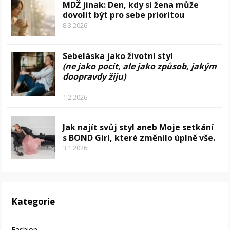
MDŽ jinak: Den, kdy si žena může
dovolit být pro sebe prioritou
8.3.2026
Sebeláska jako životní styl
(ne jako pocit, ale jako způsob, jakým
doopravdy žiju)
1.2.2026
Jak najít svůj styl aneb Moje setkání
s BOND Girl, které změnilo úplně vše.
3.1.2026
Kategorie
Fashion